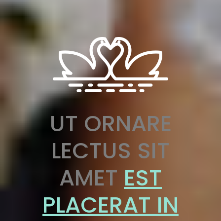
UT ORNARE
LECTUS SIT
AMET
EST
PLACERAT IN